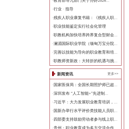
·
教育部等九部门关于办好2026...
·
行业 · 指导
·
残疾人职业康复书籍：《残疾人职...
·
职业技能鉴定实行社会化管理
·
职教机构加快培养跨界复合型财会...
·
澜湄国际职业学院（缅甸万宝分院...
·
完善以技能为导向的职业教育和培...
·
职教师资新政：大转折的机遇与挑...
更多>>
新闻资讯
·
国家医保局：全国长期照护师已超...
·
深圳发布 “人工智能+”先进制...
·
习近平：大力发展职业教育培训，...
·
国新办举行水平评价类技能人员职...
·
四部委支持鼓励劳动者参与线上职...
·
贵州：职业教育成为多方交流合作...